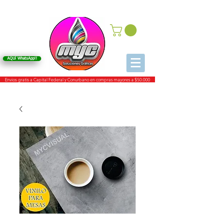
AQUí WhatsApp!!
Envios gratis a Capital Federal y Conurbano en compras mayores a $50.000