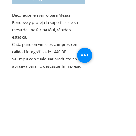
Decoración en vinilo para Mesas
Renueve y proteja la superficie de su
mesa de una forma fácil, rápida y
estética.
Cada paño en vinilo esta impreso en
calidad fotográfica de 1440 DPI
Se limpia con cualquier producto no
abrasiva para no desgastar la impresión
(consulte por lamina protectora de
impresión para una mayor duración)
El precio corresponde a un paño de
vinilo impreso para mesas de medidas
1.45 x 0.70 Mts (consultar por otras
medidas)
Diseños a elección
Materiales de primera calidad al mejor
precio