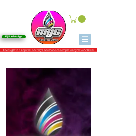
AQUí WhatsApp!!
Envios gratis a Capital Federal y Conurbano en compras mayores a $50.000