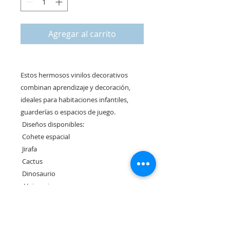
Agregar al carrito
Estos hermosos vinilos decorativos
combinan aprendizaje y decoración,
ideales para habitaciones infantiles,
guarderías o espacios de juego.
Diseños disponibles:
Cohete espacial
Jirafa
Cactus
Dinosaurio
Unicornio
Animales de la selva
Cada modelo incluye una regla de
medición clara y colorida, con diseños