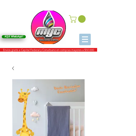
AQUí WhatsApp!!
Envios gratis a Capital Federal y Conurbano en compras mayores a $50.000