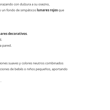
razando con dulzura a su osezno,
y un fondo de simpáticos
lunares rojos
que
nares decorativos
.
d.
la pared.
aciones suaves y colores neutros combinados
itaciones de bebés o niños pequeños, aportando
.