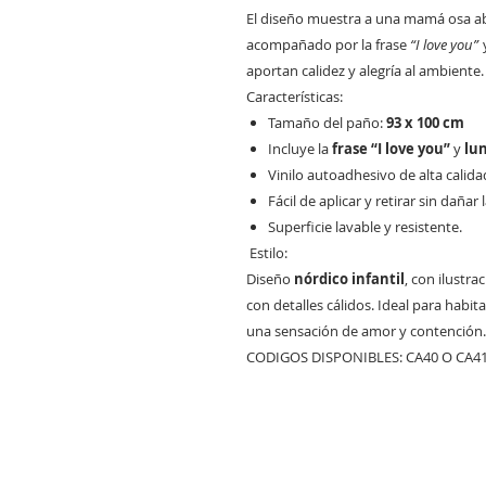
El diseño muestra a una mamá osa ab
acompañado por la frase
“I love you”
aportan calidez y alegría al ambiente.
Características:
Tamaño del paño:
93 x 100 cm
Incluye la
frase “I love you”
y
lu
Vinilo autoadhesivo de alta calida
Fácil de aplicar y retirar sin dañar 
Superficie lavable y resistente.
Estilo:
Diseño
nórdico infantil
, con ilustr
con detalles cálidos. Ideal para hab
una sensación de amor y contención.
CODIGOS DISPONIBLES: CA40 O CA41