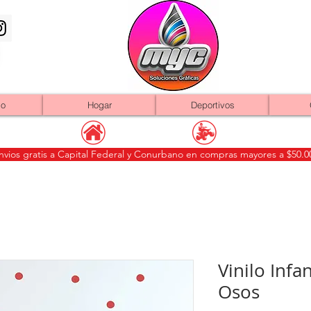
io
Hogar
Deportivos
nvios gratis a Capital Federal y Conurbano en compras mayores a $50.0
Vinilo Infa
Osos