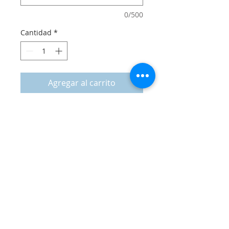
0/500
Cantidad
*
Agregar al carrito
Decoración en vinilo para Pared Infantil
de Nido
El precio publicado es por calcos para
Pared de el código que nos indiques
La Medida aproximada es de 1.50 de
ancho x el alto proporcional según el
diseño elegido, impresos y troquelados
listos para colocar
Calculado para que puedas decorar
toda una pared.