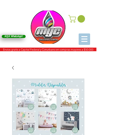
AQUí WhatsApp!!
Envios gratis a Capital Federal y Conurbano en compras mayores a $50.000